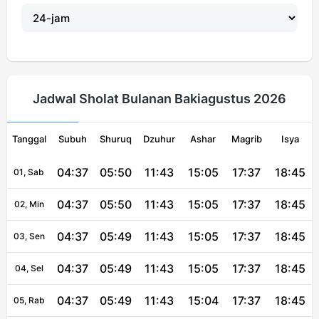
Jadwal Sholat Bulanan Bakiagustus 2026
Tanggal
Subuh
Shuruq
Dzuhur
Ashar
Magrib
Isya
04:37
05:50
11:43
15:05
17:37
18:45
01, Sab
04:37
05:50
11:43
15:05
17:37
18:45
02, Min
04:37
05:49
11:43
15:05
17:37
18:45
03, Sen
04:37
05:49
11:43
15:05
17:37
18:45
04, Sel
04:37
05:49
11:43
15:04
17:37
18:45
05, Rab