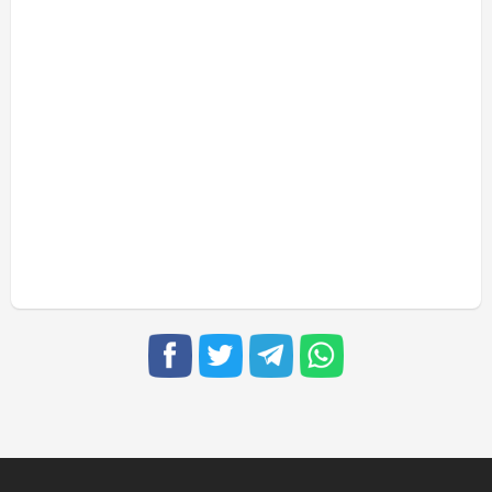
04:34
05:45
11:41
15:02
17:37
18:44
16, Min
04:34
05:45
11:41
15:02
17:37
18:44
17, Sen
04:34
05:45
11:41
15:02
17:37
18:44
18, Sel
04:33
05:44
11:41
15:01
17:37
18:44
19, Rab
04:33
05:44
11:40
15:01
17:37
18:44
20, Kam
04:33
05:43
11:40
15:01
17:37
18:43
21, Jum
04:32
05:43
11:40
15:00
17:37
18:43
22, Sab
04:32
05:42
11:40
15:00
17:37
18:43
23, Min
04:32
05:42
11:39
15:00
17:37
18:43
24, Sen
04:31
05:42
11:39
14:59
17:37
18:43
25, Sel