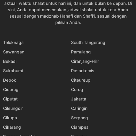
aktual, waktu shalat untuk hari ini, dan untuk bulan ke depan. Di
sini, Anda dapat menemukan jadwal shalat untuk kota Anda
sesuai dengan madzhab Hanafi dan Shafi'i, sesuai dengan
pilihan Anda.
Teluknaga
South Tangerang
Sawangan
Pamulang
Bekasi
Ciranjang-Hilir
Sukabumi
Pasarkemis
Depok
Citeureup
Cicurug
Curug
Ciputat
Jakarta
Cileungsir
Caringin
Cikupa
Serpong
Cikarang
Ciampea