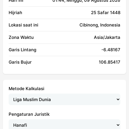
Hari Ini
01:44
, Minggu, 09 Agustus 2026
Hijriah
25 Safar 1448
Lokasi saat ini
Cibinong, Indonesia
Zona Waktu
Asia/Jakarta
Garis Lintang
-6.48167
Garis Bujur
106.85417
Metode Kalkulasi
Pengaturan Juristik
04:52
06:04
11:59
15:21
17:54
19:02
01, Sab