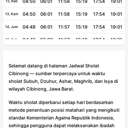
04:50
06:01
11:58
15:19
17:54
19:01
12, Rab
04:50
06:01
11:58
15:19
17:54
19:01
13, Kam
04:49
06:01
11:57
15:19
17:54
19:01
14, Jum
04:49
06:00
11:57
15:18
17:54
19:01
15, Sab
04:49
06:00
11:57
15:18
17:54
19:01
16, Min
04:49
06:00
11:57
15:18
17:54
19:01
Selamat datang di halaman Jadwal Sholat
17, Sen
Cibinong — sumber terpercaya untuk waktu
04:48
05:59
11:57
15:17
17:54
19:00
18, Sel
sholat Subuh, Dzuhur, Ashar, Maghrib, dan Isya di
wilayah Cibinong, Jawa Barat.
04:48
05:59
11:56
15:17
17:54
19:00
19, Rab
Waktu sholat diperbarui setiap hari berdasarkan
04:48
05:58
11:56
15:17
17:54
19:00
20, Kam
metode penentuan posisi matahari yang mengikuti
04:48
05:58
11:56
15:16
17:54
19:00
21, Jum
standar Kementerian Agama Republik Indonesia,
sehingga pengguna dapat melaksanakan ibadah