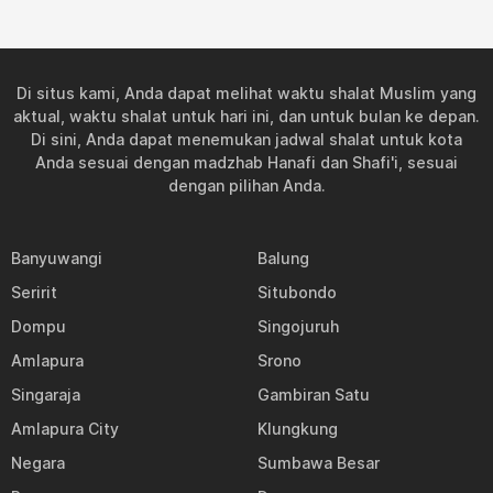
05:11
06:21
12:18
15:39
18:15
19:21
24, Sen
05:11
06:21
12:18
15:38
18:15
19:21
25, Sel
Di situs kami, Anda dapat melihat waktu shalat Muslim yang
05:10
06:20
12:17
15:38
18:14
19:21
26, Rab
aktual, waktu shalat untuk hari ini, dan untuk bulan ke depan.
Di sini, Anda dapat menemukan jadwal shalat untuk kota
05:10
06:20
12:17
15:37
18:14
19:21
27, Kam
Anda sesuai dengan madzhab Hanafi dan Shafi'i, sesuai
dengan pilihan Anda.
05:09
06:19
12:17
15:37
18:14
19:20
28, Jum
05:09
06:19
12:17
15:37
18:14
19:20
29, Sab
Banyuwangi
Balung
Seririt
Situbondo
05:08
06:18
12:16
15:36
18:14
19:20
30, Min
Dompu
Singojuruh
05:08
06:18
12:16
15:36
18:14
19:20
31, Sen
Amlapura
Srono
Singaraja
Gambiran Satu
Amlapura City
Klungkung
Negara
Sumbawa Besar