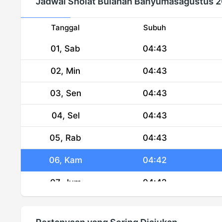
Jadwal Sholat Bulanan Banyumasagustus 
Tanggal
Subuh
01, Sab
04:43
02, Min
04:43
03, Sen
04:43
04, Sel
04:43
05, Rab
04:43
06, Kam
04:42
07, Jum
04:42
08, Sab
04:42