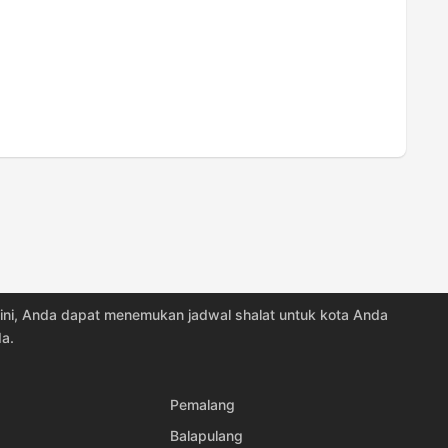
17:43
18:50
17:43
18:50
17:43
18:49
17:43
18:49
17:43
18:49
17:43
18:49
17:43
18:49
i sini, Anda dapat menemukan jadwal shalat untuk kota Anda
17:43
18:49
a.
17:42
18:49
Pemalang
17:42
18:48
Balapulang