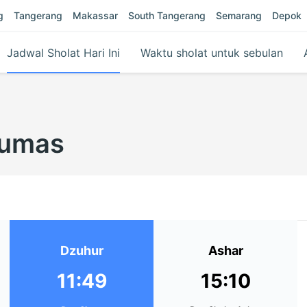
g
Tangerang
Makassar
South Tangerang
Semarang
Depok
Jadwal Sholat Hari Ini
Waktu sholat untuk sebulan
yumas
Dzuhur
Ashar
11:49
15:10