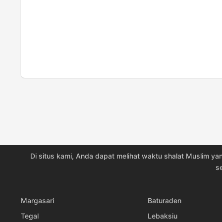
19, Rab
04:39
20, Kam
04:39
21, Jum
04:39
22, Sab
04:38
23, Min
04:38
24, Sen
04:38
25, Sel
04:37
Di situs kami, Anda dapat melihat waktu shalat Muslim yan
26, Rab
04:37
s
27, Kam
04:36
Margasari
Baturaden
28, Jum
04:36
Tegal
Lebaksiu