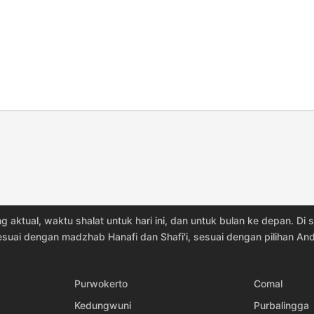
05:50
11:47
15:07
05:50
11:46
15:07
05:49
11:46
15:07
05:49
11:46
15:06
05:48
11:46
15:06
05:48
11:45
15:06
05:47
11:45
15:05
g aktual, waktu shalat untuk hari ini, dan untuk bulan ke depan. D
05:47
11:45
15:05
esuai dengan madzhab Hanafi dan Shafi'i, sesuai dengan pilihan And
05:47
11:44
15:04
Purwokerto
Comal
05:46
11:44
15:04
Kedungwuni
Purbalingga