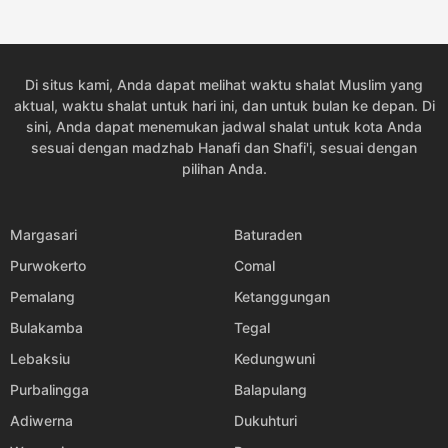
04:37
05:47
11:45
15:05
17:43
18:49
24, Sen
04:37
05:47
11:45
15:05
17:43
18:49
25, Sel
Di situs kami, Anda dapat melihat waktu shalat Muslim yang
04:36
05:47
11:45
15:05
17:43
18:49
26, Rab
aktual, waktu shalat untuk hari ini, dan untuk bulan ke depan. Di
sini, Anda dapat menemukan jadwal shalat untuk kota Anda
04:36
05:46
11:44
15:04
17:43
18:49
27, Kam
sesuai dengan madzhab Hanafi dan Shafi'i, sesuai dengan
pilihan Anda.
04:36
05:46
11:44
15:04
17:43
18:48
28, Jum
04:35
05:45
11:44
15:03
17:42
18:48
29, Sab
Margasari
Baturaden
Purwokerto
Comal
04:35
05:45
11:43
15:03
17:42
18:48
30, Min
Pemalang
Ketanggungan
04:34
05:44
11:43
15:02
17:42
18:48
31, Sen
Bulakamba
Tegal
Lebaksiu
Kedungwuni
Purbalingga
Balapulang
Adiwerna
Dukuhturi