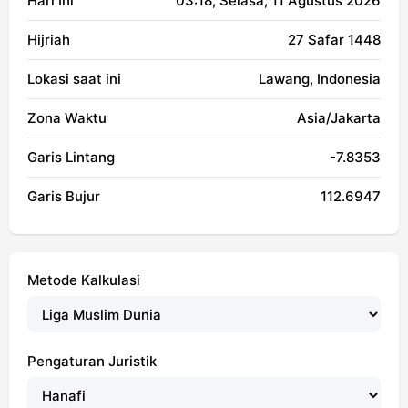
Hari Ini
03:18
, Selasa, 11 Agustus 2026
Hijriah
27 Safar 1448
Lokasi saat ini
Lawang, Indonesia
Zona Waktu
Asia/Jakarta
Garis Lintang
-7.8353
Garis Bujur
112.6947
Metode Kalkulasi
Pengaturan Juristik