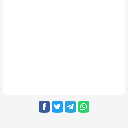
04:27
05:38
11:34
14:55
17:29
18:36
15, Sab
04:27
05:38
11:34
14:55
17:29
18:36
16, Min
04:27
05:38
11:33
14:54
17:29
18:36
17, Sen
04:26
05:37
11:33
14:54
17:29
18:36
18, Sel
04:26
05:37
11:33
14:54
17:29
18:36
19, Rab
04:26
05:36
11:33
14:54
17:29
18:36
20, Kam
04:25
05:36
11:32
14:53
17:29
18:36
21, Jum
04:25
05:35
11:32
14:53
17:29
18:35
22, Sab
04:25
05:35
11:32
14:52
17:29
18:35
23, Min
04:24
05:35
11:32
14:52
17:29
18:35
24, Sen