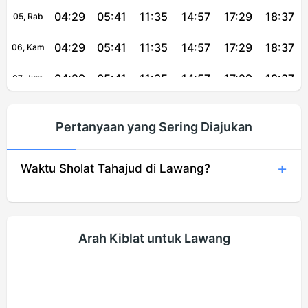
04:29
05:41
11:35
14:57
17:29
18:37
05, Rab
04:29
05:41
11:35
14:57
17:29
18:37
06, Kam
04:29
05:41
11:35
14:57
17:29
18:37
07, Jum
04:29
05:41
11:35
14:56
17:29
18:37
08, Sab
Pertanyaan yang Sering Diajukan
04:29
05:40
11:35
14:56
17:29
18:37
09, Min
Waktu Sholat Tahajud di Lawang?
04:28
05:40
11:35
14:56
17:29
18:37
10, Sen
04:28
05:40
11:34
14:56
17:29
18:37
11, Sel
04:28
05:39
11:34
14:56
17:29
18:37
12, Rab
Arah Kiblat untuk Lawang
04:28
05:39
11:34
14:55
17:29
18:37
13, Kam
04:27
05:39
11:34
14:55
17:29
18:36
14, Jum