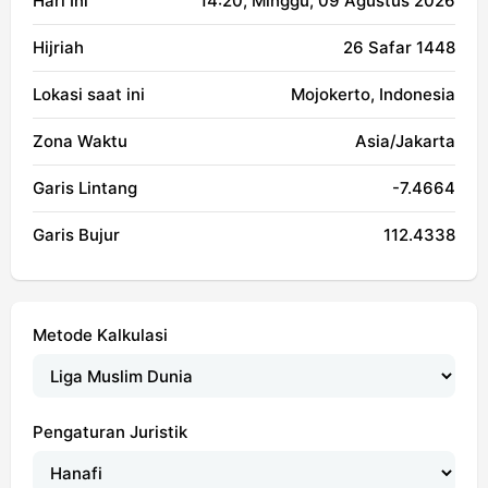
Hari Ini
14:20
, Minggu, 09 Agustus 2026
Hijriah
26 Safar 1448
Lokasi saat ini
Mojokerto, Indonesia
Zona Waktu
Asia/Jakarta
Garis Lintang
-7.4664
Garis Bujur
112.4338
Metode Kalkulasi
Pengaturan Juristik