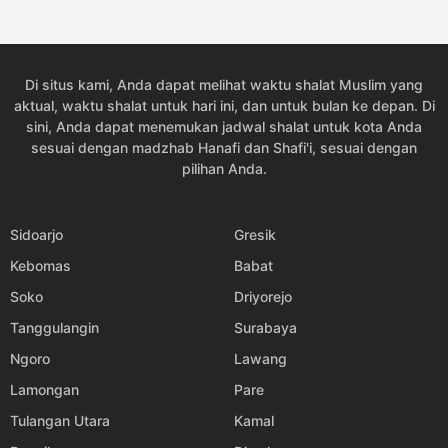
04:25
05:35
11:33
14:53
17:30
18:36
24, Sen
04:25
05:35
11:32
14:53
17:30
18:36
25, Sel
Di situs kami, Anda dapat melihat waktu shalat Muslim yang
04:24
05:34
11:32
14:52
17:30
18:36
26, Rab
aktual, waktu shalat untuk hari ini, dan untuk bulan ke depan. Di
sini, Anda dapat menemukan jadwal shalat untuk kota Anda
04:24
05:34
11:32
14:52
17:30
18:36
27, Kam
sesuai dengan madzhab Hanafi dan Shafi'i, sesuai dengan
pilihan Anda.
04:23
05:33
11:32
14:51
17:30
18:36
28, Jum
04:23
05:33
11:31
14:51
17:30
18:36
29, Sab
Sidoarjo
Gresik
Kebomas
Babat
04:23
05:32
11:31
14:50
17:30
18:35
30, Min
Soko
Driyorejo
04:22
05:32
11:31
14:50
17:29
18:35
31, Sen
Tanggulangin
Surabaya
Ngoro
Lawang
Lamongan
Pare
Tulangan Utara
Kamal