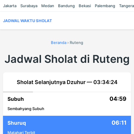
Jakarta
Surabaya
Medan
Bandung
Bekasi
Palembang
Tanger
JADWAL WAKTU SHOLAT
Beranda
›
Ruteng
Jadwal Sholat di Ruteng
Sholat Selanjutnya Dzuhur —
03:34:24
04:59
Subuh
Sembahyang Subuh
06:11
Shuruq
Matahari Terbit