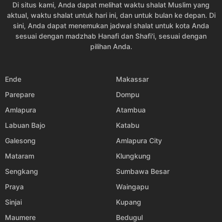
Di situs kami, Anda dapat melihat waktu shalat Muslim yang
04:53
06:03
12:00
15:20
17:57
19:03
26, Rab
aktual, waktu shalat untuk hari ini, dan untuk bulan ke depan. Di
sini, Anda dapat menemukan jadwal shalat untuk kota Anda
04:52
06:03
12:00
15:20
17:57
19:03
27, Kam
sesuai dengan madzhab Hanafi dan Shafi'i, sesuai dengan
pilihan Anda.
04:52
06:02
11:59
15:20
17:57
19:03
28, Jum
04:51
06:02
11:59
15:19
17:57
19:03
29, Sab
Ende
Makassar
Parepare
Dompu
04:51
06:01
11:59
15:19
17:57
19:03
30, Min
Amlapura
Atambua
04:51
06:01
11:59
15:18
17:57
19:03
31, Sen
Labuan Bajo
Katabu
Galesong
Amlapura City
Mataram
Klungkung
Sengkang
Sumbawa Besar
Praya
Waingapu
Sinjai
Kupang
Maumere
Bedugul