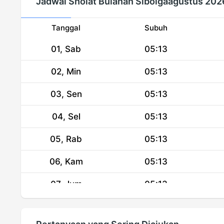
Jadwal Sholat Bulanan Sibolgaagustus 202
Tanggal
Subuh
01, Sab
05:13
02, Min
05:13
03, Sen
05:13
04, Sel
05:13
05, Rab
05:13
06, Kam
05:13
07, Jum
05:13
08, Sab
05:13