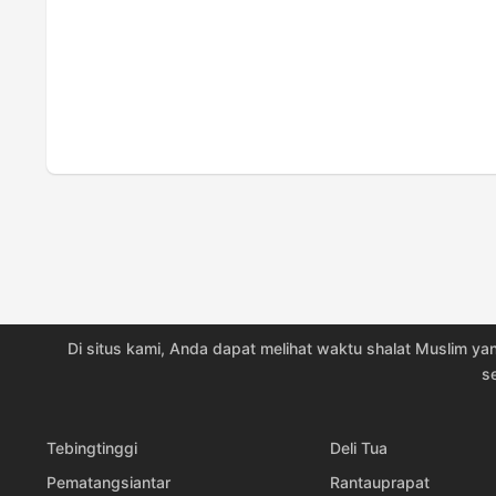
19, Rab
05:13
20, Kam
05:13
21, Jum
05:13
22, Sab
05:13
23, Min
05:13
24, Sen
05:12
25, Sel
05:12
Di situs kami, Anda dapat melihat waktu shalat Muslim yan
26, Rab
05:12
s
27, Kam
05:12
Tebingtinggi
Deli Tua
28, Jum
05:12
Pematangsiantar
Rantauprapat