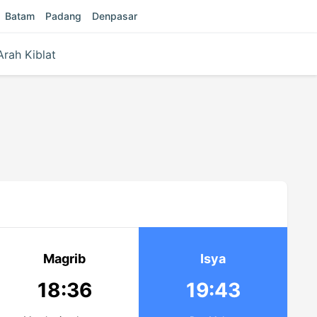
Batam
Padang
Denpasar
Arah Kiblat
Magrib
Isya
18:36
19:43