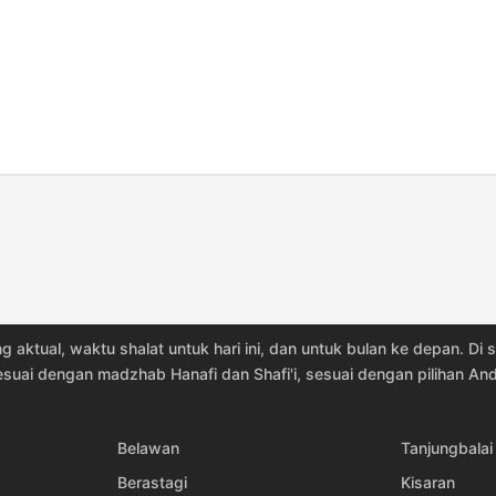
06:24
12:29
15:46
06:23
12:28
15:45
06:23
12:28
15:45
06:23
12:28
15:44
06:23
12:28
15:43
06:23
12:27
15:43
06:22
12:27
15:42
g aktual, waktu shalat untuk hari ini, dan untuk bulan ke depan. D
06:22
12:27
15:41
esuai dengan madzhab Hanafi dan Shafi'i, sesuai dengan pilihan And
06:22
12:26
15:40
Belawan
Tanjungbalai
06:22
12:26
15:40
Berastagi
Kisaran