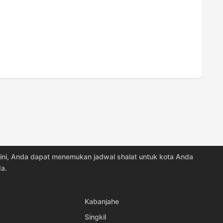
18:33
19:40
18:33
19:40
18:33
19:39
18:33
19:39
18:32
19:38
18:32
19:38
18:32
19:38
i sini, Anda dapat menemukan jadwal shalat untuk kota Anda
18:31
19:37
a.
18:31
19:37
Kabanjahe
18:31
19:36
Singkil