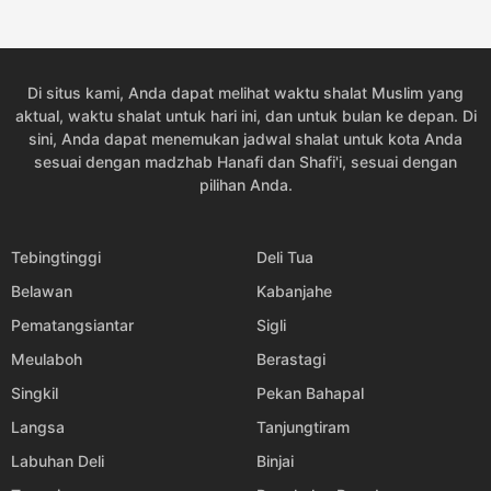
05:21
06:32
12:37
15:52
18:42
19:48
24, Sen
05:21
06:31
12:37
15:51
18:42
19:48
25, Sel
Di situs kami, Anda dapat melihat waktu shalat Muslim yang
05:21
06:31
12:36
15:50
18:41
19:47
26, Rab
aktual, waktu shalat untuk hari ini, dan untuk bulan ke depan. Di
sini, Anda dapat menemukan jadwal shalat untuk kota Anda
05:21
06:31
12:36
15:49
18:41
19:47
27, Kam
sesuai dengan madzhab Hanafi dan Shafi'i, sesuai dengan
pilihan Anda.
05:21
06:31
12:36
15:49
18:41
19:47
28, Jum
05:21
06:31
12:35
15:48
18:40
19:46
29, Sab
Tebingtinggi
Deli Tua
Belawan
Kabanjahe
05:21
06:30
12:35
15:47
18:40
19:46
30, Min
Pematangsiantar
Sigli
05:20
06:30
12:35
15:46
18:40
19:45
31, Sen
Meulaboh
Berastagi
Singkil
Pekan Bahapal
Langsa
Tanjungtiram
Labuhan Deli
Binjai