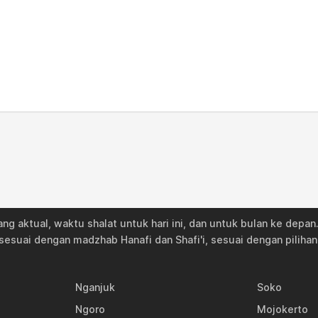
05:40
11:36
14:57
05:40
11:36
14:57
05:39
11:36
14:56
05:39
11:35
14:56
05:38
11:35
14:56
05:38
11:35
14:55
05:37
11:35
14:55
ng aktual, waktu shalat untuk hari ini, dan untuk bulan ke depa
05:37
11:34
14:55
sesuai dengan madzhab Hanafi dan Shafi'i, sesuai dengan pilihan
05:36
11:34
14:54
Nganjuk
Soko
05:36
11:34
14:54
Ngoro
Mojokerto