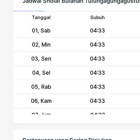
Jadwal Sholat Bulanan Tulungagungagustu
Tanggal
Subuh
01, Sab
04:33
02, Min
04:33
03, Sen
04:33
04, Sel
04:33
05, Rab
04:33
06, Kam
04:33
07, Jum
04:32
08, Sab
04:32