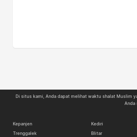
19, Rab
04:29
20, Kam
04:29
21, Jum
04:29
22, Sab
04:28
23, Min
04:28
24, Sen
04:27
25, Sel
04:27
Di situs kami, Anda dapat melihat waktu shalat Muslim ya
26, Rab
04:27
Anda 
27, Kam
04:26
Kepanjen
Kediri
28, Jum
04:26
Trenggalek
Blitar