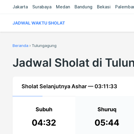
Jakarta
Surabaya
Medan
Bandung
Bekasi
Palemba
JADWAL WAKTU SHOLAT
Beranda
›
Tulungagung
Jadwal Sholat di Tul
Sholat Selanjutnya Ashar —
03:11:32
Subuh
Shuruq
04:32
05:44