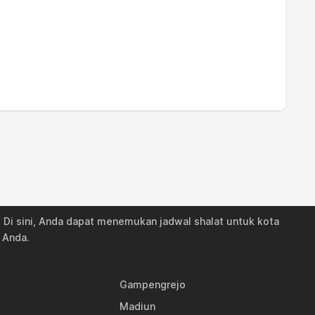
17:32
18:39
17:32
18:39
17:32
18:39
17:32
18:38
17:32
18:38
17:32
18:38
17:32
18:38
n. Di sini, Anda dapat menemukan jadwal shalat untuk kota
17:32
18:38
 Anda.
17:32
18:38
Gampengrejo
17:32
18:38
Madiun