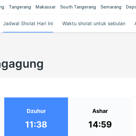
ng
Tangerang
Makassar
South Tangerang
Semarang
Dep
Jadwal Sholat Hari Ini
Waktu sholat untuk sebulan
ungagung
Dzuhur
Ashar
11:38
14:59